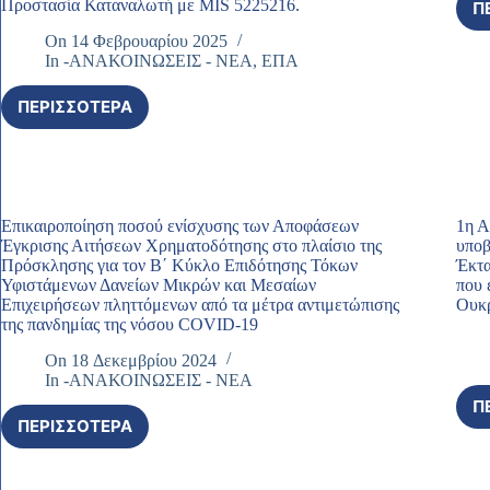
Προστασία Καταναλωτή με MIS 5225216.
Π
On
14 Φεβρουαρίου 2025
In
-ΑΝΑΚΟΙΝΩΣΕΙΣ - ΝΕΑ
,
ΕΠΑ
ΠΕΡΙΣΣΌΤΕΡΑ
1Η
ΔΙΑΚΡΙΤΉ
ΦΆΣΗ
(ΚΎΜΑ)
ΕΠΙΚΟΙΝΩΝΊΑΣ
ΤΗΣ
Επικαιροποίηση ποσού ενίσχυσης των Αποφάσεων
1η Α
ΠΡΆΞΗΣ
Έγκρισης Αιτήσεων Χρηματοδότησης στο πλαίσιο της
υποβ
«ΔΙΑΦΗΜΙΣΤΙΚΉ
Πρόσκλησης για τον Β΄ Κύκλο Επιδότησης Τόκων
Έκτα
ΚΑΜΠΆΝΙΑ
Υφιστάμενων Δανείων Μικρών και Μεσαίων
που 
ΥΠΟΥΡΓΕΊΟΥ
Επιχειρήσεων πληττόμενων από τα μέτρα αντιμετώπισης
Ουκρ
ΑΝΆΠΤΥΞΗΣ
της πανδημίας της νόσου COVID-19
ΣΤΟ
On
18 Δεκεμβρίου 2024
ΠΛΑΊΣΙΟ
In
-ΑΝΑΚΟΙΝΩΣΕΙΣ - ΝΕΑ
ΤΩΝ
Π
ΜΈΤΡΩΝ
ΠΕΡΙΣΣΌΤΕΡΑ
ΓΙΑ
ΕΠΙΚΑΙΡΟΠΟΊΗΣΗ
ΤΗΝ
ΠΟΣΟΎ
ΠΡΟΣΤΑΣΊΑ
ΕΝΊΣΧΥΣΗΣ
ΤΟΥ