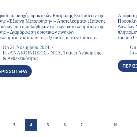
ΑΠΌ
ΑΙΤΉΣΕΩΝ
ΤΗΝ
ΠΟΥ
ΕΠΊΘΕΣΗ
ΥΠΟΒΛΉΘΗΚΑΝ
αση αποδοχής πρακτικών Επιτροπής Ενστάσεων της
Απόφαση 
ΤΗΣ
ΣΤΟ
ης «Έξυπνη Μεταποίηση» – Αποτελέσματα εξέτασης
Πρόσκλησ
ΡΩΣΊΑΣ
ΠΛΑΊΣΙΟ
άσεων που υποβλήθηκαν επί των αποτελεσμάτων της
Δανείων 
ΚΑΤΆ
ΤΗΣ
ης – Διαμόρφωση οριστικών πινάκων
πληττόμεν
ΤΗΣ
ΔΡΆΣΗΣ
ελεσμάτων κατόπιν της εξέτασης των ενστάσεων.
του ιού 
ΟΥΚΡΑΝΊΑΣ
«ΚΎΚΛΟΣ2.Β:
On
21 Νοεμβρίου 2024
On
ΚΑΙ
ΈΚΤΑΚΤΗ
In
-ΑΝΑΚΟΙΝΩΣΕΙΣ - ΝΕΑ
,
Ταμείο Ανάκαμψης
In
ΤΙΣ
ΕΠΙΧΟΡΉΓΗΣΗ
& Ανθεκτικότητας
ΔΙΕΘΝΕΊΣ
ΣΕ
ΚΥΡΏΣΕΙΣ
ΠΕΡΙΣ
ΕΠΙΧΕΙΡΉΣΕΙΣ
ΠΟΥ
ΕΡΙΣΣΌΤΕΡΑ
ΤΟΥ
ΑΠΌΦΑΣΗ
ΕΠΙΒΛΉΘΗΚΑΝ»
ΚΛΆΔΟΥ
ΑΠΟΔΟΧΉΣ
ΓΟΎΝΑΣ
ΠΡΑΚΤΙΚΏΝ
ΠΟΥ
ΕΠΙΤΡΟΠΉΣ
ΈΧΟΥΝ
ΕΝΣΤΆΣΕΩΝ
ΠΛΗΓΕΊ
ΤΗΣ
ΑΠΌ
ΔΡΆΣΗΣ
ΤΗΝ
«ΈΞΥΠΝΗ
ΕΠΊΘΕΣΗ
ΜΕΤΑΠΟΊΗΣΗ»
ΤΗΣ
3
4
5
6
7
…
10
–
ΡΩΣΊΑΣ
ΑΠΟΤΕΛΈΣΜΑΤΑ
ΚΑΤΆ