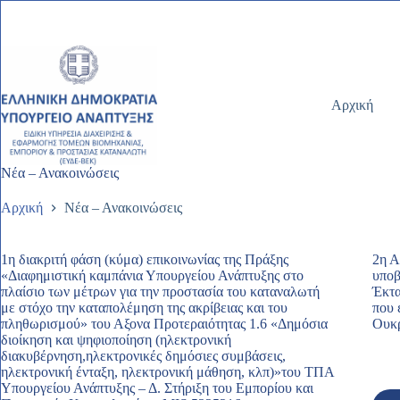
Μετάβαση
στο
περιεχόμενο
Αρχική
Νέα – Ανακοινώσεις
Αρχική
Νέα – Ανακοινώσεις
1η διακριτή φάση (κύμα) επικοινωνίας της Πράξης
2η Α
«Διαφημιστική καμπάνια Υπουργείου Ανάπτυξης στο
υποβ
πλαίσιο των μέτρων για την προστασία του καταναλωτή
Έκτα
με στόχο την καταπολέμηση της ακρίβειας και του
που 
πληθωρισμού» του Αξονα Προτεραιότητας 1.6 «Δημόσια
Ουκρ
διοίκηση και ψηφιοποίηση (ηλεκτρονική
διακυβέρνηση,ηλεκτρονικές δημόσιες συμβάσεις,
ηλεκτρονική ένταξη, ηλεκτρονική μάθηση, κλπ)»του ΤΠΑ
Υπουργείου Ανάπτυξης – Δ. Στήριξη του Εμπορίου και