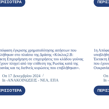
ΕΡΙΣΣΌΤΕΡΑ
ΠΕΡΙΣ
2Η
ΑΠΌΦΑΣΗ
ΑΠΌΡΡΙΨΗΣ
ΧΡΗΜΑΤΟΔΌΤΗΣΗΣ
ΑΙΤΉΣΕΩΝ
ΠΟΥ
ΥΠΟΒΛΉΘΗΚΑΝ
ΣΤΟ
ΠΛΑΊΣΙΟ
ΤΗΣ
ΔΡΆΣΗΣ
πόφαση έγκρισης χρηματοδότησης αιτήσεων που
1η Απόφα
«ΚΎΚΛΟΣ
λήθηκαν στο πλαίσιο της Δράσης «Κύκλος2.Β:
υποβλήθη
κτη Επιχορήγηση σε επιχειρήσεις του κλάδου γούνας
Έκτακτη 
2.Β:
έχουν πληγεί από την επίθεση της Ρωσίας κατά της
που έχουν
ΈΚΤΑΚΤΗ
ανίας και τις διεθνείς κυρώσεις που επιβλήθηκαν».
Ουκρανίας
ΕΠΙΧΟΡΉΓΗΣΗ
ΣΕ
On
17 Δεκεμβρίου 2024
On
ΕΠΙΧΕΙΡΉΣΕΙΣ
In
-ΑΝΑΚΟΙΝΩΣΕΙΣ - ΝΕΑ
,
ΕΠΑ
In
ΤΟΥ
ΚΛΆΔΟΥ
ΕΡΙΣΣΌΤΕΡΑ
ΠΕΡΙΣ
ΓΟΎΝΑΣ
1Η
ΠΟΥ
ΑΠΌΦΑΣΗ
ΈΧΟΥΝ
ΈΓΚΡΙΣΗΣ
ΠΛΗΓΕΊ
ΧΡΗΜΑΤΟΔΌΤΗΣΗΣ