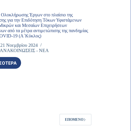
ΤΗΝ
ΑΙΤΉΣΕΩΝ
ΕΠΊΘΕΣΗ
ΠΟΥ
ΤΗΣ
ΥΠΟΒΛΉΘΗΚΑΝ
Ολοκλήρωσης Έργων στο πλαίσιο της
ΡΩΣΊΑΣ
ΣΤΟ
ης για την Επιδότηση Τόκων Υφιστάμενων
ΚΑΤΆ
ΠΛΑΊΣΙΟ
Μικρών και Μεσαίων Επιχειρήσεων
ΤΗΣ
ΤΗΣ
ων από τα μέτρα αντιμετώπισης της πανδημίας
ΟΥΚΡΑΝΊΑΣ
ΔΡΆΣΗΣ
COVID-19 (Α΄Κύκλος)
ΚΑΙ
«ΚΎΚΛΟΣ2.Β:
21 Νοεμβρίου 2024
ΤΙΣ
ΈΚΤΑΚΤΗ
-ΑΝΑΚΟΙΝΩΣΕΙΣ - ΝΕΑ
ΔΙΕΘΝΕΊΣ
ΕΠΙΧΟΡΉΓΗΣΗ
ΚΥΡΏΣΕΙΣ
ΣΕ
ΠΟΥ
ΣΌΤΕΡΑ
ΕΠΙΧΕΙΡΉΣΕΙΣ
ΑΠΌΦΑΣΗ
ΕΠΙΒΛΉΘΗΚΑΝ».
ΤΟΥ
ΟΛΟΚΛΉΡΩΣΗΣ
ΚΛΆΔΟΥ
ΈΡΓΩΝ
ΓΟΎΝΑΣ
ΣΤΟ
ΠΟΥ
ΠΛΑΊΣΙΟ
ΈΧΟΥΝ
ΤΗΣ
ΠΛΗΓΕΊ
ΠΡΌΣΚΛΗΣΗΣ
ΑΠΌ
ΓΙΑ
ΤΗΝ
ΤΗΝ
ΕΠΊΘΕΣΗ
ΕΠΙΔΌΤΗΣΗ
ΤΗΣ
ΕΠΌΜΕΝΟ
ΤΌΚΩΝ
ΡΩΣΊΑΣ
ΥΦΙΣΤΆΜΕΝΩΝ
ΚΑΤΆ