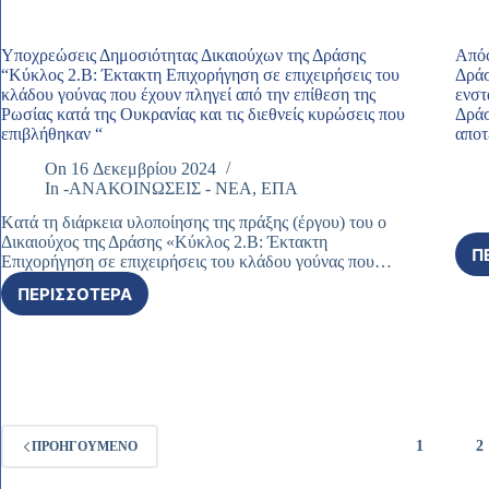
ΤΩΝ
ΚΑΤΑΝΑΛΩΤΉ
ΑΠΟΦΆΣΕΩΝ
ΜΕ
ΈΓΚΡΙΣΗΣ
Υποχρεώσεις Δημοσιότητας Δικαιούχων της Δράσης
Απόφ
ΣΤΌΧΟ
ΑΙΤΉΣΕΩΝ
“Κύκλος 2.Β: Έκτακτη Επιχορήγηση σε επιχειρήσεις του
Δράσ
ΤΗΝ
ΧΡΗΜΑΤΟΔΌΤΗΣΗΣ
κλάδου γούνας που έχουν πληγεί από την επίθεση της
ενστ
ΚΑΤΑΠΟΛΈΜΗΣΗ
ΣΤΟ
Ρωσίας κατά της Ουκρανίας και τις διεθνείς κυρώσεις που
Δράσ
ΤΗΣ
ΠΛΑΊΣΙΟ
επιβλήθηκαν “
αποτ
ΑΚΡΊΒΕΙΑΣ
ΤΗΣ
ΚΑΙ
On
16 Δεκεμβρίου 2024
ΠΡΌΣΚΛΗΣΗΣ
ΤΟΥ
In
-ΑΝΑΚΟΙΝΩΣΕΙΣ - ΝΕΑ
,
ΕΠΑ
ΓΙΑ
ΠΛΗΘΩΡΙΣΜΟΎ»
ΤΟΝ
Kατά τη διάρκεια υλοποίησης της πράξης (έργου) του ο
ΤΟΥ
Β΄
Δικαιούχος της Δράσης «Κύκλος 2.Β: Έκτακτη
ΑΞΟΝΑ
Π
ΚΎΚΛΟ
Επιχορήγηση σε επιχειρήσεις του κλάδου γούνας που…
ΠΡΟΤΕΡΑΙΌΤΗΤΑΣ
ΕΠΙΔΌΤΗΣΗΣ
1.6
ΠΕΡΙΣΣΌΤΕΡΑ
ΤΌΚΩΝ
ΥΠΟΧΡΕΏΣΕΙΣ
«ΔΗΜΌΣΙΑ
ΥΦΙΣΤΆΜΕΝΩΝ
ΔΗΜΟΣΙΌΤΗΤΑΣ
ΔΙΟΊΚΗΣΗ
ΔΑΝΕΊΩΝ
ΔΙΚΑΙΟΎΧΩΝ
ΚΑΙ
ΜΙΚΡΏΝ
ΤΗΣ
ΨΗΦΙΟΠΟΊΗΣΗ
ΚΑΙ
ΔΡΆΣΗΣ
(ΗΛΕΚΤΡΟΝΙΚΉ
ΜΕΣΑΊΩΝ
“ΚΎΚΛΟΣ
ΔΙΑΚΥΒΈΡΝΗΣΗ,ΗΛΕΚΤΡΟΝΙΚΈΣ
ΕΠΙΧΕΙΡΉΣΕΩΝ
2.Β:
ΔΗΜΌΣΙΕΣ
ΠΛΗΤΤΌΜΕΝΩΝ
ΈΚΤΑΚΤΗ
1
2
ΠΡΟΗΓΟΎΜΕΝΟ
ΣΥΜΒΆΣΕΙΣ,
ΑΠΌ
ΕΠΙΧΟΡΉΓΗΣΗ
ΗΛΕΚΤΡΟΝΙΚΉ
ΤΑ