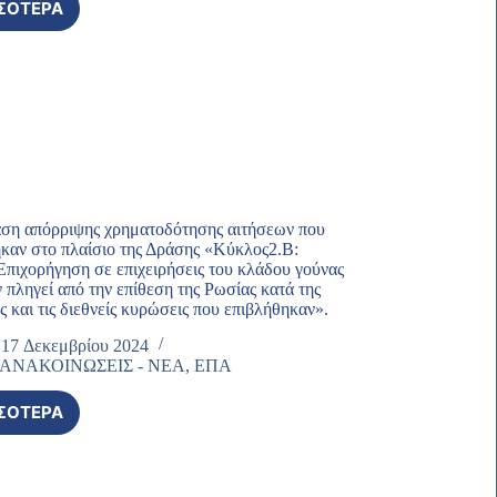
ΣΌΤΕΡΑ
2Η
ΑΠΌΦΑΣΗ
ΈΓΚΡΙΣΗΣ
ΧΡΗΜΑΤΟΔΌΤΗΣΗΣ
ΑΙΤΉΣΕΩΝ
ΠΟΥ
ΥΠΟΒΛΉΘΗΚΑΝ
ΣΤΟ
ΠΛΑΊΣΙΟ
ΤΗΣ
ΔΡΆΣΗΣ
ση απόρριψης χρηματοδότησης αιτήσεων που
«ΚΎΚΛΟΣ2.Β:
καν στο πλαίσιο της Δράσης «Κύκλος2.Β:
Επιχορήγηση σε επιχειρήσεις του κλάδου γούνας
ΈΚΤΑΚΤΗ
 πληγεί από την επίθεση της Ρωσίας κατά της
ΕΠΙΧΟΡΉΓΗΣΗ
 και τις διεθνείς κυρώσεις που επιβλήθηκαν».
ΣΕ
ΕΠΙΧΕΙΡΉΣΕΙΣ
17 Δεκεμβρίου 2024
ΤΟΥ
-ΑΝΑΚΟΙΝΩΣΕΙΣ - ΝΕΑ
,
ΕΠΑ
ΚΛΆΔΟΥ
ΓΟΎΝΑΣ
ΣΌΤΕΡΑ
ΠΟΥ
1Η
ΈΧΟΥΝ
ΑΠΌΦΑΣΗ
ΠΛΗΓΕΊ
ΑΠΌΡΡΙΨΗΣ
ΑΠΌ
ΧΡΗΜΑΤΟΔΌΤΗΣΗΣ