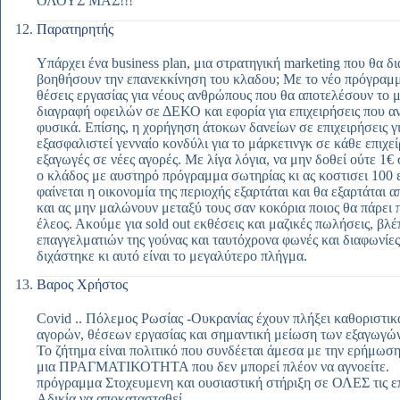
ΟΛΟΥΣ ΜΑΣ!!!
Παρατηρητής
Υπάρχει ένα business plan, μια στρατηγική marketing που θα δ
βοηθήσουν την επανεκκίνηση του κλαδου; Με το νέο πρόγραμμα
θέσεις εργασίας για νέους ανθρώπους που θα αποτελέσουν το 
διαγραφή οφειλών σε ΔΕΚΟ και εφορία για επιχειρήσεις που α
φυσικά. Επίσης, η χορήγηση άτοκων δανείων σε επιχειρήσεις 
εξασφαλιστεί γενναίο κονδύλι για το μάρκετινγκ σε κάθε επιχεί
εξαγωγές σε νέες αγορές. Με λίγα λόγια, να μην δοθεί ούτε 1€
ο κλάδος με αυστηρό πρόγραμμα σωτηρίας κι ας κοστισει 100
φαίνεται η οικονομία της περιοχής εξαρτάται και θα εξαρτάται 
και ας μην μαλώνουν μεταξύ τους σαν κοκόρια ποιος θα πάρει 
έλεος. Ακούμε για sold out εκθέσεις και μαζικές πωλήσεις, βλ
επαγγελματιών της γούνας και ταυτόχρονα φωνές και διαφωνίες
διχάστηκε κι αυτό είναι το μεγαλύτερο πλήγμα.
Βαρος Χρήστος
Covid .. Πόλεμος Ρωσίας -Ουκρανίας έχουν πλήξει καθοριστι
αγορών, θέσεων εργασίας και σημαντική μείωση των εξαγωγών
Το ζήτημα είναι πολιτικό που συνδέεται άμεσα με την ερήμωση
μια ΠΡΑΓΜΑΤΙΚΟΤΗΤΑ που δεν μπορεί πλέον να αγνοείτε.
πρόγραμμα Στοχευμενη και ουσιαστική στήριξη σε ΟΛΕΣ τις επ
Αδικία να αποκατασταθεί..