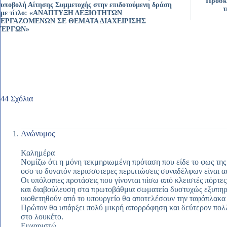
Πρόσκλ
υποβολή Αίτησης Συμμετοχής στην επιδοτούμενη δράση
τ
με τίτλο: «ΑΝAΠΤΥΞΗ ΔΕΞΙΟΤHΤΩΝ
ΕΡΓΑΖΟΜEΝΩΝ ΣΕ ΘEΜΑΤΑ ΔΙΑΧΕIΡΙΣΗΣ
ΈΡΓΩΝ»
44 Σχόλια
Ανώνυμος
Καλημέρα
Νομίζω ότι η μόνη τεκμηριωμένη πρόταση που είδε το φως της
οσο το δυνατόν περισσοτερες περιπτώσεις συναδέλφων είναι αυ
Οι υπόλοιπες προτάσεις που γίνονται πίσω από κλειστές πόρτε
και διαβούλευση στα πρωτοβάθμια σωματεία δυστυχώς εξυπηρε
υιοθετηθούν από το υπουργείο θα αποτελέσουν την ταφόπλακα
Πρώτον θα υπάρξει πολύ μικρή απορρόφηση και δεύτερον πολλ
στο λουκέτο.
Ευχαριστώ