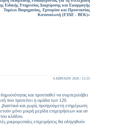
ηση εκδήλωσης ενδιαφέροντος για τη στελέχωση
ης Ειδικής Υπηρεσίας Διαχείρισης και Εφαρμογής
Τομέων Βιομηχανίας, Εμπορίου και Προστασίας
Καταναλωτή (ΕΥΔΕ - ΒΕΚ)»
6 ΑΠΡΙΛΊΟΥ 2026 / 12:55
 δημοσιότητας και προσπαθεί να συμπεριλάβει
τή που προτείνει η ομάδα των 120.
ς ,βιαστικά και χωρίς προηγούμενη ενημέρωση
τούν μόνο μικρή μερίδα επιχειρήσεων και αν
 του κλάδου.
ές μικρομεσαίες επιχειρήσεις θα οδηγηθούν