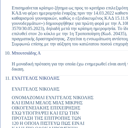
Επισημαίνεται κρίσιμο ζήτημα ως προς το κριτήριο επιλεξιμότ
ΚΑΔ να φέρει ημερομηνία έναρξης πριν την 14.03.2022 καθιστ
καθαρισμού γουναρικών, καθώς ο εξειδικευμένος ΚΑΔ 15.11.
γουνοδερμάτων») δημιουργήθηκε για πρώτη φορά με την Α.
3570/30.05.2023), δηλαδή μετά την κρίσιμη ημερομηνία. Το ίδ
επιλυθεί στον 2ο κύκλο με την 1η Τροποποίηση (Κωδ. 20435)
πραγματικής δραστηριότητας. Ζητείται η ενσωμάτωση αντίστοιχ
Συμφωνώ επίσης με την αύξηση του κατώτατου ποσού επιχορή
Μπουτσιάδης Α
Η μοναδική πρόταση για την οποία έχω ενημερωθεί είναι αυτή 
δικαιη.
ΕΥΑΓΓΕΛΟΣ ΝΙΚΟΛΗΣ
ΕΥΑΓΓΕΛΟΣ ΝΙΚΟΛΗΣ
ΟΝΟΜΑΖΟΜΑΙ ΕΥΑΓΓΕΛΟΣ ΝΙΚΟΛΗΣ
ΚΑΙ ΕΙΜΑΙ ΜΕΛΟΣ ΜΙΑΣ ΜΙΚΡΗΣ
ΟΙΚΟΓΕΝΕΙΑΚΗΣ ΕΠΙΧΕΙΡΗΣΗΣ
ΕΧΩ ΥΠΟΓΡΑΨΕΙ ΚΑΙ ΕΓΩ ΤΗΝ
ΠΡΟΤΑΣΗ ΤΗΣ ΕΠΙΤΡΟΠΗΣ ΤΩΝ
120 Η ΟΠΟΙΑ ΠΙΣΤΕΥΩ ΠΩΣ ΕΙΝΑΙ