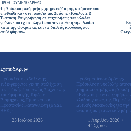
ΠΡΟΗΓΟΎΜΕΝΟ
ΆΡΘΡΟ
4η Απόφαση απόρριψης χρηματοδότησης αιτήσεων που
υποβλήθηκαν στο πλαίσιο της Δράσης «Κύκλος 2.Β:
Έκτακτη Επιχορήγηση σε επιχειρήσεις του κλάδου
γούνας που έχουν πληγεί από την επίθεση της Ρωσίας
Επ
κατά της Ουκρανίας και τις διεθνείς κυρώσεις που
επιβλήθηκαν».
Ουκρα
Σχετικά Άρθρα
Πρόσκληση εκδήλωσης
Προδημοσίευση Δράσης-
ενδιαφέροντος για τη στελέχωση
Πρόσκληση υποβολής αιτήσ
της Ειδικής Υπηρεσίας Διαχείρισης
χρηματοδότησης στη Δράση
και Εφαρμογής Τομέων
«Ενίσχυση των επιχειρήσεων
Βιομηχανίας, Εμπορίου και
κλάδου γούνας της Περιφέρε
Προστασίας Καταναλωτή (ΕΥΔΕ –
Δυτικής Μακεδονίας για την
ΒΕΚ)»
αναπτυξιακή επανεκκίνησή τ
23 Ιουλίου 2026
1 Απριλίου 2026
44 Σχόλια