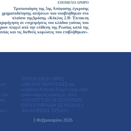
ΕΠΌΜΕΝΟ
ΆΡΘΡΟ
Τροποποίηση της 5ης Απόφασης έγκρισης
χρηματοδότησης αιτήσεων που υποβλήθηκαν στο
πλαίσιο τηςΔράσης «Κύκλος 2.Β: Έκτακτη
ιχορήγηση σε επιχειρήσεις του κλάδου γούνας που
έχουν πληγεί από την επίθεση της Ρωσίας κατά της
νίας και τις διεθνείς κυρώσεις που επιβλήθηκαν».
ΠΡΟΣΚΛΗΣΗ ΠΡΟΣ
εων
ΩΦΕΛΟΥΜΕΝΟΥΣ/ΕΣ για
υποβολή Αίτησης Συμμετοχής στην
 του
επιδοτούμενη δράση με τίτλο:
ιας
«ΑΝAΠΤΥΞΗ ΔΕΞΙΟΤHΤΩΝ
ΕΡΓΑΖΟΜEΝΩΝ ΣΕ ΘEΜΑΤΑ
ους»
ΔΙΑΧΕIΡΙΣΗΣ ΈΡΓΩΝ»
3 Φεβρουαρίου 2026