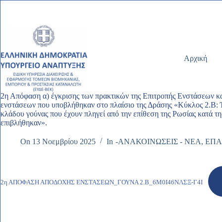
Μετάβαση
στο
περιεχόμενο
Αρχική
2η Απόφαση α) έγκρισης των πρακτικών της Επιτροπής Ενστάσεων και
ενστάσεων που υποβλήθηκαν στο πλαίσιο της Δράσης «Κύκλος 2.Β: Έ
κλάδου γούνας που έχουν πληγεί από την επίθεση της Ρωσίας κατά της
επιβλήθηκαν».
On
13 Νοεμβρίου 2025
In
-ΑΝΑΚΟΙΝΩΣΕΙΣ - ΝΕΑ
,
ΕΠΑ
2η ΑΠΟΦΑΣΗ ΑΠΟΔΟΧΗΣ ΕΝΣΤΑΣΕΩΝ_ΓΟΥΝΑ 2.Β_6Μ0Ι46ΝΛΣΞ-Γ4Ι