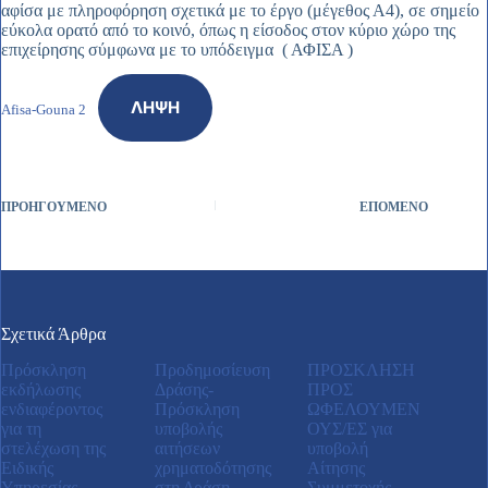
αφίσα με πληροφόρηση σχετικά με το έργο (μέγεθος Α4), σε σημείο
εύκολα ορατό από το κοινό, όπως η είσοδος στον κύριο χώρο της
επιχείρησης σύμφωνα με το υπόδειγμα ( ΑΦΙΣΑ )
ΛΉΨΗ
Afisa-Gouna 2
ΠΡΟΗΓΟΎΜΕΝΟ
ΕΠΌΜΕΝΟ
Σχετικά Άρθρα
Πρόσκληση
Προδημοσίευση
ΠΡΟΣΚΛΗΣΗ
εκδήλωσης
Δράσης-
ΠΡΟΣ
ενδιαφέροντος
Πρόσκληση
ΩΦΕΛΟΥΜΕΝ
για τη
υποβολής
ΟΥΣ/ΕΣ για
στελέχωση της
αιτήσεων
υποβολή
Ειδικής
χρηματοδότησης
Αίτησης
Υπηρεσίας
στη Δράση
Συμμετοχής