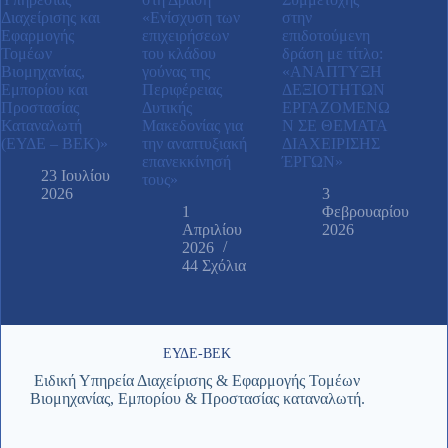
Διαχείρισης και
«Ενίσχυση των
στην
Εφαρμογής
επιχειρήσεων
επιδοτούμενη
Τομέων
του κλάδου
δράση με τίτλο:
Βιομηχανίας,
γούνας της
«ΑΝAΠΤΥΞΗ
Εμπορίου και
Περιφέρειας
ΔΕΞΙΟΤHΤΩΝ
Προστασίας
Δυτικής
ΕΡΓΑΖΟΜEΝΩ
Καταναλωτή
Μακεδονίας για
Ν ΣΕ ΘEΜΑΤΑ
(ΕΥΔΕ – ΒΕΚ)»
την αναπτυξιακή
ΔΙΑΧΕIΡΙΣΗΣ
επανεκκίνησή
ΈΡΓΩΝ»
23 Ιουλίου
τους»
2026
3
1
Φεβρουαρίου
Απριλίου
2026
2026
44 Σχόλια
ΕΥΔΕ-ΒΕΚ
Ειδική Υπηρεία Διαχείρισης & Εφαρμογής Τομέων
Βιομηχανίας, Εμπορίου & Προστασίας καταναλωτή.