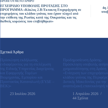
ΠΡΟΗΓΟΎΜΕΝΟ
ΆΡΘΡΟ
ΕΓΧΕΙΡΙΔΙΟ ΥΠΟΒΟΛΗΣ ΠΡΟΤΑΣΗΣ ΣΤΟ
4η 
ΠΡΟΓΡΑΜΜΑ «Κύκλος 2.Β:Έκτακτη Επιχορήγηση σε
υπο
επιχειρήσεις του κλάδου γούνας που έχουν πληγεί από
την επίθεση της Ρωσίας κατά της Ουκρανίας και τις
διεθνείς κυρώσεις που επιβλήθηκαν»
Σχετικά Άρθρα
Πρόσκληση εκδήλωσης
Προδημοσίευση Δράσης-
ενδιαφέροντος για τη στελέχωση
Πρόσκληση υποβολής αιτήσ
της Ειδικής Υπηρεσίας Διαχείρισης
χρηματοδότησης στη Δράση
και Εφαρμογής Τομέων
«Ενίσχυση των επιχειρήσεων
Βιομηχανίας, Εμπορίου και
κλάδου γούνας της Περιφέρε
Προστασίας Καταναλωτή (ΕΥΔΕ –
Δυτικής Μακεδονίας για την
ΒΕΚ)»
αναπτυξιακή επανεκκίνησή τ
23 Ιουλίου 2026
1 Απριλίου 2026
44 Σχόλια