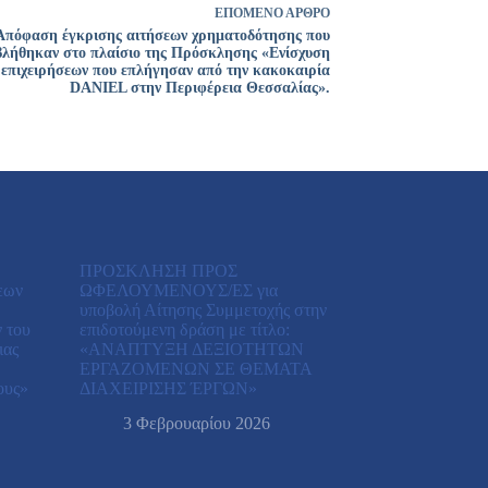
ΕΠΌΜΕΝΟ
ΆΡΘΡΟ
Απόφαση έγκρισης αιτήσεων χρηματοδότησης που
βλήθηκαν στο πλαίσιο της Πρόσκλησης «Ενίσχυση
επιχειρήσεων που επλήγησαν από την κακοκαιρία
DANIEL στην Περιφέρεια Θεσσαλίας».
ΠΡΟΣΚΛΗΣΗ ΠΡΟΣ
εων
ΩΦΕΛΟΥΜΕΝΟΥΣ/ΕΣ για
υποβολή Αίτησης Συμμετοχής στην
 του
επιδοτούμενη δράση με τίτλο:
ιας
«ΑΝAΠΤΥΞΗ ΔΕΞΙΟΤHΤΩΝ
ΕΡΓΑΖΟΜEΝΩΝ ΣΕ ΘEΜΑΤΑ
ους»
ΔΙΑΧΕIΡΙΣΗΣ ΈΡΓΩΝ»
3 Φεβρουαρίου 2026