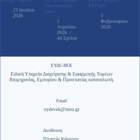
επανεκκίνησή
ΈΡΓΩΝ»
23 Ιουλίου
τους»
2026
3
1
Φεβρουαρίου
Απριλίου
2026
2026
44 Σχόλια
ΕΥΔΕ-ΒΕΚ
Ειδική Υπηρεία Διαχείρισης & Εφαρμογής Τομέων
Βιομηχανίας, Εμπορίου & Προστασίας καταναλωτή.
Email
eydevek@mou.gr
Διεύθυνση
Πλατεία Κάνιγγος,