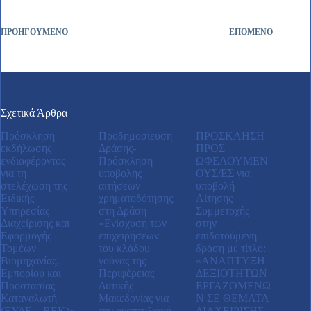
ΠΡΟΗΓΟΎΜΕΝΟ
ΕΠΌΜΕΝΟ
Σχετικά Άρθρα
Πρόσκληση
Προδημοσίευση
ΠΡΟΣΚΛΗΣΗ
εκδήλωσης
Δράσης-
ΠΡΟΣ
ενδιαφέροντος
Πρόσκληση
ΩΦΕΛΟΥΜΕΝ
για τη
υποβολής
ΟΥΣ/ΕΣ για
στελέχωση της
αιτήσεων
υποβολή
Ειδικής
χρηματοδότησης
Αίτησης
Υπηρεσίας
στη Δράση
Συμμετοχής
Διαχείρισης και
«Ενίσχυση των
στην
Εφαρμογής
επιχειρήσεων
επιδοτούμενη
Τομέων
του κλάδου
δράση με τίτλο:
Βιομηχανίας,
γούνας της
«ΑΝAΠΤΥΞΗ
Εμπορίου και
Περιφέρειας
ΔΕΞΙΟΤHΤΩΝ
Προστασίας
Δυτικής
ΕΡΓΑΖΟΜEΝΩ
Καταναλωτή
Μακεδονίας για
Ν ΣΕ ΘEΜΑΤΑ
(ΕΥΔΕ – ΒΕΚ)»
την αναπτυξιακή
ΔΙΑΧΕIΡΙΣΗΣ