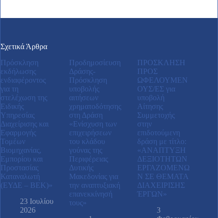
Σχετικά Άρθρα
Πρόσκληση
Προδημοσίευση
ΠΡΟΣΚΛΗΣΗ
εκδήλωσης
Δράσης-
ΠΡΟΣ
ενδιαφέροντος
Πρόσκληση
ΩΦΕΛΟΥΜΕΝ
για τη
υποβολής
ΟΥΣ/ΕΣ για
στελέχωση της
αιτήσεων
υποβολή
Ειδικής
χρηματοδότησης
Αίτησης
Υπηρεσίας
στη Δράση
Συμμετοχής
Διαχείρισης και
«Ενίσχυση των
στην
Εφαρμογής
επιχειρήσεων
επιδοτούμενη
Τομέων
του κλάδου
δράση με τίτλο:
Βιομηχανίας,
γούνας της
«ΑΝAΠΤΥΞΗ
Εμπορίου και
Περιφέρειας
ΔΕΞΙΟΤHΤΩΝ
Προστασίας
Δυτικής
ΕΡΓΑΖΟΜEΝΩ
Καταναλωτή
Μακεδονίας για
Ν ΣΕ ΘEΜΑΤΑ
(ΕΥΔΕ – ΒΕΚ)»
την αναπτυξιακή
ΔΙΑΧΕIΡΙΣΗΣ
επανεκκίνησή
ΈΡΓΩΝ»
23 Ιουλίου
τους»
2026
3