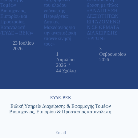
Τομέων
του κλάδου
δράση με τίτλο:
Βιομηχανίας,
γούνας της
«ΑΝAΠΤΥΞΗ
Εμπορίου και
Περιφέρειας
ΔΕΞΙΟΤHΤΩΝ
Προστασίας
Δυτικής
ΕΡΓΑΖΟΜEΝΩ
Καταναλωτή
Μακεδονίας για
Ν ΣΕ ΘEΜΑΤΑ
(ΕΥΔΕ – ΒΕΚ)»
την αναπτυξιακή
ΔΙΑΧΕIΡΙΣΗΣ
επανεκκίνησή
ΈΡΓΩΝ»
23 Ιουλίου
τους»
2026
3
1
Φεβρουαρίου
Απριλίου
2026
2026
44 Σχόλια
ΕΥΔΕ-ΒΕΚ
Ειδική Υπηρεία Διαχείρισης & Εφαρμογής Τομέων
Βιομηχανίας, Εμπορίου & Προστασίας καταναλωτή.
Email