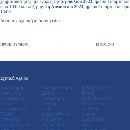
χρηματοδότησης, με έναρξη την
5η Ιουλίου 2023
, ημέρα Τετάρτη και
ώρα 10:00 και λήξη την
2η Αυγούστου 2023
, ημέρα Τετάρτη και ώρα
13:00.
Δείτε την σχετική απόφαση
εδώ
ΠΡΟΗΓΟΎΜΕΝΟ
ΕΠΌΜΕΝΟ
Σχετικά Άρθρα
Πρόσκληση
Προδημοσίευση
ΠΡΟΣΚΛΗΣΗ
εκδήλωσης
Δράσης-
ΠΡΟΣ
ενδιαφέροντος
Πρόσκληση
ΩΦΕΛΟΥΜΕΝ
για τη
υποβολής
ΟΥΣ/ΕΣ για
στελέχωση της
αιτήσεων
υποβολή
Ειδικής
χρηματοδότησης
Αίτησης
Υπηρεσίας
στη Δράση
Συμμετοχής
Διαχείρισης και
«Ενίσχυση των
στην
Εφαρμογής
επιχειρήσεων
επιδοτούμενη