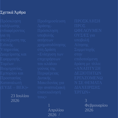
Σχετικά Άρθρα
Πρόσκληση
Προδημοσίευση
ΠΡΟΣΚΛΗΣΗ
εκδήλωσης
Δράσης-
ΠΡΟΣ
ενδιαφέροντος
Πρόσκληση
ΩΦΕΛΟΥΜΕΝ
για τη
υποβολής
ΟΥΣ/ΕΣ για
στελέχωση της
αιτήσεων
υποβολή
Ειδικής
χρηματοδότησης
Αίτησης
Υπηρεσίας
στη Δράση
Συμμετοχής
Διαχείρισης και
«Ενίσχυση των
στην
Εφαρμογής
επιχειρήσεων
επιδοτούμενη
Τομέων
του κλάδου
δράση με τίτλο:
Βιομηχανίας,
γούνας της
«ΑΝAΠΤΥΞΗ
Εμπορίου και
Περιφέρειας
ΔΕΞΙΟΤHΤΩΝ
Προστασίας
Δυτικής
ΕΡΓΑΖΟΜEΝΩ
Καταναλωτή
Μακεδονίας για
Ν ΣΕ ΘEΜΑΤΑ
(ΕΥΔΕ – ΒΕΚ)»
την αναπτυξιακή
ΔΙΑΧΕIΡΙΣΗΣ
επανεκκίνησή
ΈΡΓΩΝ»
23 Ιουλίου
τους»
2026
3
1
Φεβρουαρίου
Απριλίου
2026
2026